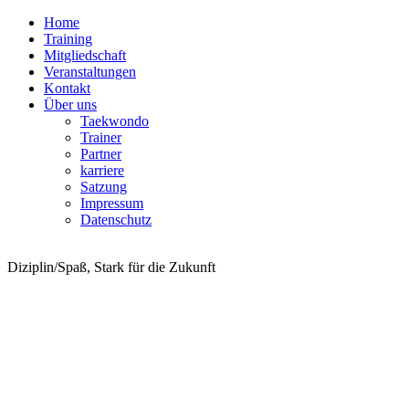
Home
Training
Mitgliedschaft
Veranstaltungen
Kontakt
Über uns
Taekwondo
Trainer
Partner
karriere
Satzung
Impressum
Datenschutz
Taekwondo Bermatingen e.V.
Diziplin/Spaß, Stark für die Zukunft